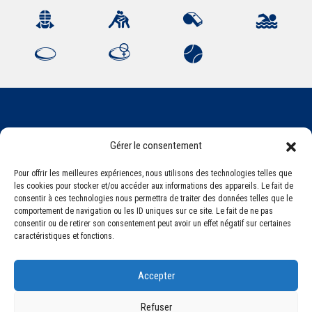
Association Sportive Montferrandaise
Gérer le consentement
84, boulevard Léon Jouhaux
CS 80221 - 63021 Clermont-Ferrand Cedex 2
Pour offrir les meilleures expériences, nous utilisons des technologies telles que
les cookies pour stocker et/ou accéder aux informations des appareils. Le fait de
consentir à ces technologies nous permettra de traiter des données telles que le
comportement de navigation ou les ID uniques sur ce site. Le fait de ne pas
Téléphone:
+33 (0) 4 51 11 00 20
consentir ou de retirer son consentement peut avoir un effet négatif sur certaines
Email :
accueil@asm-omnisports.com
caractéristiques et fonctions.
Accepter
Refuser