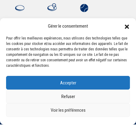
Gérer le consentement
Pour offrir les meilleures expériences, nous utilisons des technologies telles que
les cookies pour stocker et/ou accéder aux informations des appareils. Le fait de
Association Sportive Montferrandaise
consentir à ces technologies nous permettra de traiter des données telles que le
84, boulevard Léon Jouhaux
comportement de navigation ou les ID uniques sur ce site. Le fait de ne pas
CS 80221 - 63021 Clermont-Ferrand Cedex 2
consentir ou de retirer son consentement peut avoir un effet négatif sur certaines
caractéristiques et fonctions.
Téléphone:
+33 (0) 4 51 11 00 20
Accepter
Email :
accueil@asm-omnisports.com
Refuser
Voir les préférences