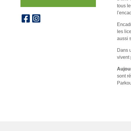
tous le
l'enca
Encad
les li
aussi s
Dans 
vivent 
Aujour
sont r
Parkou