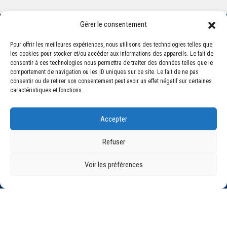
Gérer le consentement
Pour offrir les meilleures expériences, nous utilisons des technologies telles que
Association Sportive Montferrandaise
les cookies pour stocker et/ou accéder aux informations des appareils. Le fait de
84, boulevard Léon Jouhaux
consentir à ces technologies nous permettra de traiter des données telles que le
CS 80221 - 63021 Clermont-Ferrand Cedex 2
comportement de navigation ou les ID uniques sur ce site. Le fait de ne pas
consentir ou de retirer son consentement peut avoir un effet négatif sur certaines
caractéristiques et fonctions.
Téléphone:
+33 (0) 4 51 11 00 20
Email :
accueil@asm-omnisports.com
Accepter
Refuser
Voir les préférences
©2021 Tous droits réservés - Association Sportive Montferrandaise
Mentions légales
Politique de confidentialité