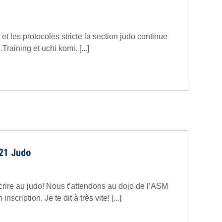
 et les protocoles stricte la section judo continue
raining et uchi komi. [...]
021 Judo
crire au judo! Nous t’attendons au dojo de l’ASM
scription. Je te dit à très vite! [...]