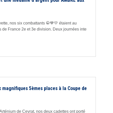
t une médaille d’argent pour AMBRE aux
Yvette, nos six combattants 🥋💙💛 étaient au
de France 2e et 3e division. Deux journées inte
x magnifiques 5èmes places à la Coupe de
’Arténium de Ceyrat, nos deux cadettes ont porté