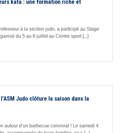
urs kata : une formation riche et
fesseur à la section judo, a participé au Stage
anisé du 5 au 8 juillet au Centre sport [...]
 l’ASM Judo clôture la saison dans la
on autour d’un barbecue convivial ! Le samedi 4
do, accompagnés de leurs familles, se s [...]