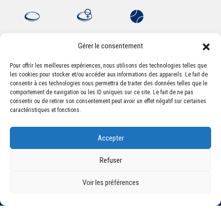
Gérer le consentement
Pour offrir les meilleures expériences, nous utilisons des technologies telles que
les cookies pour stocker et/ou accéder aux informations des appareils. Le fait de
Association Sportive Montferrandaise
consentir à ces technologies nous permettra de traiter des données telles que le
84, boulevard Léon Jouhaux
comportement de navigation ou les ID uniques sur ce site. Le fait de ne pas
CS 80221 - 63021 Clermont-Ferrand Cedex 2
consentir ou de retirer son consentement peut avoir un effet négatif sur certaines
caractéristiques et fonctions.
Téléphone:
+33 (0) 4 51 11 00 20
Accepter
Email :
accueil@asm-omnisports.com
Refuser
Voir les préférences