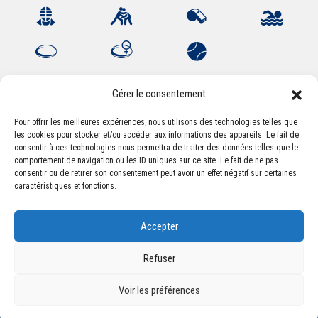
Gérer le consentement
Pour offrir les meilleures expériences, nous utilisons des technologies telles que
les cookies pour stocker et/ou accéder aux informations des appareils. Le fait de
Association Sportive Montferrandaise
consentir à ces technologies nous permettra de traiter des données telles que le
84, boulevard Léon Jouhaux
comportement de navigation ou les ID uniques sur ce site. Le fait de ne pas
CS 80221 - 63021 Clermont-Ferrand Cedex 2
consentir ou de retirer son consentement peut avoir un effet négatif sur certaines
caractéristiques et fonctions.
Téléphone:
+33 (0) 4 51 11 00 20
Accepter
Email :
accueil@asm-omnisports.com
Refuser
Voir les préférences