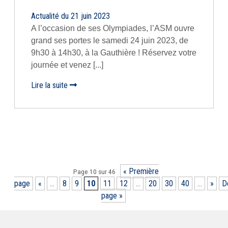
Actualité du 21 juin 2023
A l’occasion de ses Olympiades, l’ASM ouvre
grand ses portes le samedi 24 juin 2023, de
9h30 à 14h30, à la Gauthière ! Réservez votre
journée et venez [...]
Lire la suite
« Première
Page 10 sur 46
page
«
...
8
9
10
11
12
...
20
30
40
...
»
D
page »