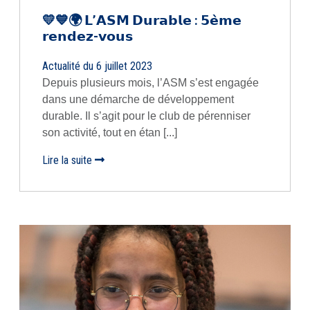
💛💙🌍 𝗟’𝗔𝗦𝗠 𝗗𝘂𝗿𝗮𝗯𝗹𝗲 : 𝟱𝗲̀𝗺𝗲
𝗿𝗲𝗻𝗱𝗲𝘇-𝘃𝗼𝘂𝘀
Actualité du 6 juillet 2023
Depuis plusieurs mois, l’ASM s’est engagée
dans une démarche de développement
durable. Il s’agit pour le club de pérenniser
son activité, tout en étan [...]
Lire la suite