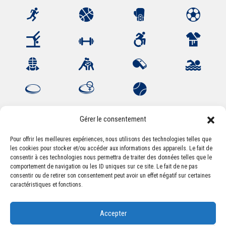
Gérer le consentement
Pour offrir les meilleures expériences, nous utilisons des technologies telles que
Association Sportive Montferrandaise
les cookies pour stocker et/ou accéder aux informations des appareils. Le fait de
consentir à ces technologies nous permettra de traiter des données telles que le
84, boulevard Léon Jouhaux
comportement de navigation ou les ID uniques sur ce site. Le fait de ne pas
CS 80221 - 63021 Clermont-Ferrand Cedex 2
consentir ou de retirer son consentement peut avoir un effet négatif sur certaines
caractéristiques et fonctions.
Téléphone:
+33 (0) 4 51 11 00 20
Accepter
Email :
accueil@asm-omnisports.com