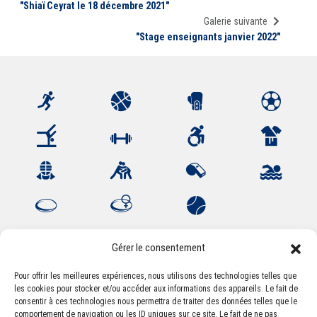
"Shiaï Ceyrat le 18 décembre 2021"
Galerie suivante
"Stage enseignants janvier 2022"
Gérer le consentement
Pour offrir les meilleures expériences, nous utilisons des technologies telles que
les cookies pour stocker et/ou accéder aux informations des appareils. Le fait de
Association Sportive Montferrandaise
consentir à ces technologies nous permettra de traiter des données telles que le
84, boulevard Léon Jouhaux
comportement de navigation ou les ID uniques sur ce site. Le fait de ne pas