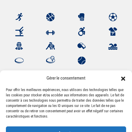
Gérer le consentement
Pour offrir les meilleures expériences, nous utilisons des technologies telles que
Association Sportive Montferrandaise
les cookies pour stocker et/ou accéder aux informations des appareils. Le fait de
consentir à ces technologies nous permettra de traiter des données telles que le
84, boulevard Léon Jouhaux
comportement de navigation ou les ID uniques sur ce site. Le fait de ne pas
CS 80221 - 63021 Clermont-Ferrand Cedex 2
consentir ou de retirer son consentement peut avoir un effet négatif sur certaines
caractéristiques et fonctions.
Téléphone:
+33 (0) 4 51 11 00 20