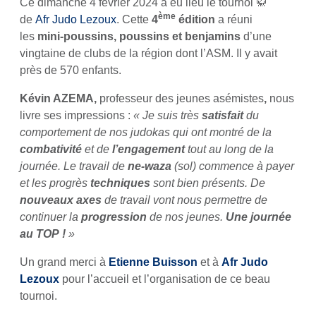
Ce dimanche 4 février 2024 a eu lieu le tournoi 🥋
ème
de
Afr Judo Lezoux
. Cette
4
édition
a réuni
les
mini-poussins, poussins et benjamins
d’une
vingtaine de clubs de la région dont l’ASM. Il y avait
près de 570 enfants.
Kévin AZEMA,
professeur des jeunes asémistes
,
nous
livre ses impressions :
«
Je suis très
satisfait
du
comportement de nos judokas qui ont montré de la
combativité
et de
l’engagement
tout au long de la
journée. Le travail de
ne-waza
(sol) commence à payer
et les progrès
techniques
sont bien présents. De
nouveaux axes
de travail vont nous permettre de
continuer la
progression
de nos jeunes
.
Une journée
au TOP !
»
Un grand merci à
Etienne Buisson
et à
Afr Judo
Lezoux
pour l’accueil et l’organisation de ce beau
tournoi.