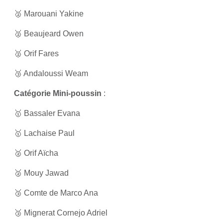
🥈 Marouani Yakine
🥈 Beaujeard Owen
🥈 Orif Fares
🥉 Andaloussi Weam
Catégorie Mini-poussin
:
🥇 Bassaler Evana
🥇 Lachaise Paul
🥈 Orif Aïcha
🥈 Mouy Jawad
🥉 Comte de Marco Ana
🥉 Mignerat Cornejo Adriel