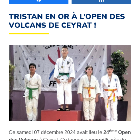
TRISTAN EN OR À L’OPEN DES
VOLCANS DE CEYRAT !
ème
Ce samedi 07 décembre 2024 avait lieu le
24
Open
des Volcans
à Ceyrat. Ce tournoi a
accueilli
près de