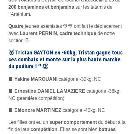
200
benjamines et benjamins
sur les tatamis de
l’Arténium.
Quatre
jeunes asémistes 💛💙 ont fait le déplacement
avec
Laurent PERNIN, cadre technique
de notre
section 🥋
🥇
Tristan GAYTON
en -60kg,
Tristan
gagne tous
ces combats et
monte
sur la plus
haute
marche
er
du podium
1
👏
🍫 Yakine MAROUANI
catégorie -32kg, NC
🍫 Ernestine DANIEL LAMAZIERE
catégorie -36kg,
NC (première compétition)
🍫 Eléonore MARTINEZ
catégorie -40kg, NC
Les filles ont eu un
super comportement
du début à la
fin de leur
compétition
. Elles se sont bien
battues