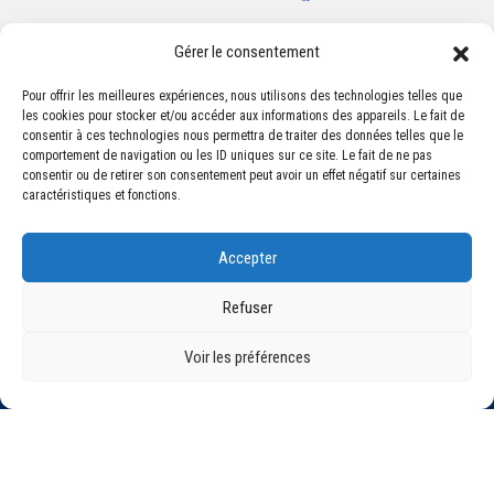
Gérer le consentement
Pour offrir les meilleures expériences, nous utilisons des technologies telles que
les cookies pour stocker et/ou accéder aux informations des appareils. Le fait de
Association Sportive Montferrandaise
consentir à ces technologies nous permettra de traiter des données telles que le
84, boulevard Léon Jouhaux
comportement de navigation ou les ID uniques sur ce site. Le fait de ne pas
CS 80221 - 63021 Clermont-Ferrand Cedex 2
consentir ou de retirer son consentement peut avoir un effet négatif sur certaines
caractéristiques et fonctions.
Téléphone:
+33 (0) 4 51 11 00 20
Accepter
Email :
accueil@asm-omnisports.com
Refuser
Voir les préférences
©2021 Tous droits réservés - Association Sportive Montferrandaise
Mentions légales
Politique de confidentialité