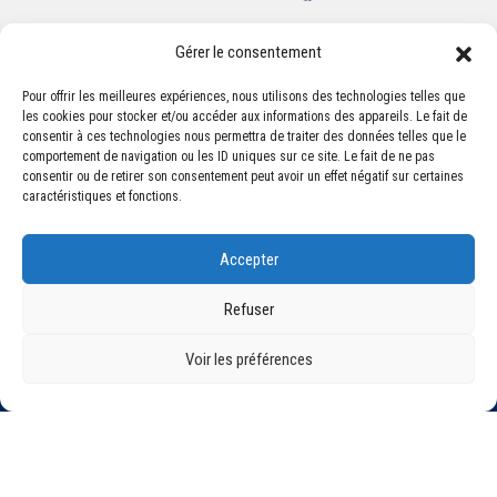
Gérer le consentement
Pour offrir les meilleures expériences, nous utilisons des technologies telles que
les cookies pour stocker et/ou accéder aux informations des appareils. Le fait de
Association Sportive Montferrandaise
consentir à ces technologies nous permettra de traiter des données telles que le
84, boulevard Léon Jouhaux
comportement de navigation ou les ID uniques sur ce site. Le fait de ne pas
CS 80221 - 63021 Clermont-Ferrand Cedex 2
consentir ou de retirer son consentement peut avoir un effet négatif sur certaines
caractéristiques et fonctions.
Téléphone:
+33 (0) 4 51 11 00 20
Accepter
Email :
accueil@asm-omnisports.com
Refuser
Voir les préférences
©2021 Tous droits réservés - Association Sportive Montferrandaise
Mentions légales
Politique de confidentialité