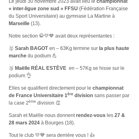
Le jeudi 30 novembre 2023 avait lieu le
championnat
« inter-ligue zone sud » FFSU
(Fédération Française
du Sport Universitaire) au gymnase La Martine à
Marseille
(13).
Notre section 🥋💛💙 avait deux représentantes :
🥇
Sarah BAGOT
en – 63Kg termine sur
la plus haute
marche
du podium 💪
🥉
Maëlle RÉAL ESTÈVE
en – 57Kg se hisse sur le
podium 👌
Elles se qualifient directement pour le
championnat
ère
de France Universitaire 1
division
sans passer par
ème
la case 2
division 👏
Sarah et Maëlle nous donnent
rendez-vous
les
27 &
28 mars 2024
à Bourges (18).
Tout le club 💛💙 sera derrière vous ! 👍