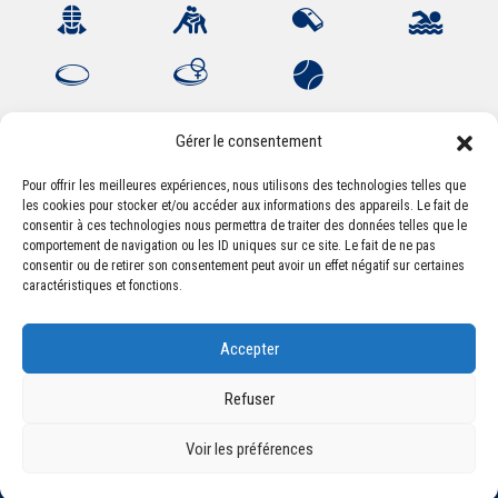
Gérer le consentement
Pour offrir les meilleures expériences, nous utilisons des technologies telles que
les cookies pour stocker et/ou accéder aux informations des appareils. Le fait de
Association Sportive Montferrandaise
consentir à ces technologies nous permettra de traiter des données telles que le
84, boulevard Léon Jouhaux
comportement de navigation ou les ID uniques sur ce site. Le fait de ne pas
CS 80221 - 63021 Clermont-Ferrand Cedex 2
consentir ou de retirer son consentement peut avoir un effet négatif sur certaines
caractéristiques et fonctions.
Téléphone:
+33 (0) 4 51 11 00 20
Accepter
Email :
accueil@asm-omnisports.com
Refuser
Voir les préférences