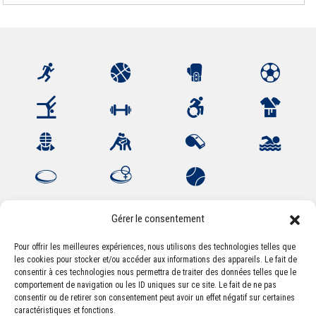
Gérer le consentement
Pour offrir les meilleures expériences, nous utilisons des technologies telles que
les cookies pour stocker et/ou accéder aux informations des appareils. Le fait de
Association Sportive Montferrandaise
consentir à ces technologies nous permettra de traiter des données telles que le
84, boulevard Léon Jouhaux
comportement de navigation ou les ID uniques sur ce site. Le fait de ne pas
CS 80221 - 63021 Clermont-Ferrand Cedex 2
consentir ou de retirer son consentement peut avoir un effet négatif sur certaines
caractéristiques et fonctions.