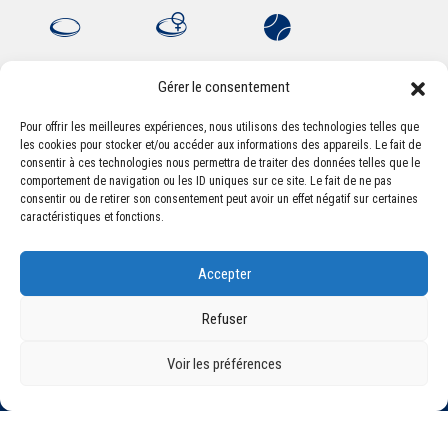
Gérer le consentement
Pour offrir les meilleures expériences, nous utilisons des technologies telles que
les cookies pour stocker et/ou accéder aux informations des appareils. Le fait de
Association Sportive Montferrandaise
consentir à ces technologies nous permettra de traiter des données telles que le
84, boulevard Léon Jouhaux
comportement de navigation ou les ID uniques sur ce site. Le fait de ne pas
CS 80221 - 63021 Clermont-Ferrand Cedex 2
consentir ou de retirer son consentement peut avoir un effet négatif sur certaines
caractéristiques et fonctions.
Téléphone:
+33 (0) 4 51 11 00 20
Accepter
Email :
accueil@asm-omnisports.com
Refuser
Voir les préférences