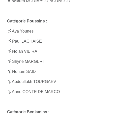
🍫 Warren MOUIMBOU BOUNGOU
Catégorie Poussins
:
🥇 Aya Younes
🥇 Paul LACHAISE
🥈 Nolan VIEIRA
🥈 Shyne MARGERIT
🥉 Noham SAID
🥉 Abdoullakh TOURGAEV
🥉 Anne CONTE DE MARCO
Catégorie Benjamins
: