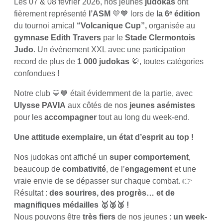
Les 07 & 08 février 2026, nos jeunes
judokas
ont
fièrement représenté
l’ASM
💛💙 lors de
la 6ᵉ édition
du tournoi amical
“Volcanique Cup”,
organisée au
gymnase Edith Travers
par le
Stade Clermontois
Judo
. Un événement XXL avec une participation
record de plus de
1 000 judokas
🥋, toutes catégories
confondues !
Notre club 💛💙 était évidemment de la partie, avec
Ulysse PAVIA
aux côtés de nos
jeunes asémistes
pour les
accompagner
tout au long du week-end.
Une attitude exemplaire, un état d’esprit au top !
Nos judokas ont affiché un
super comportement
,
beaucoup de
combativité
, de l’
engagement
et une
vraie envie de se dépasser sur chaque combat. 👉
Résultat :
des sourires, des progrès… et de
magnifiques médailles
🥇🥈🥉 !
Nous pouvons être
très fiers
de nos jeunes :
un week-