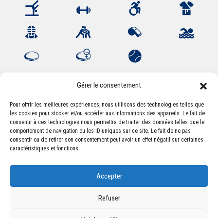
Gérer le consentement
Pour offrir les meilleures expériences, nous utilisons des technologies telles que
les cookies pour stocker et/ou accéder aux informations des appareils. Le fait de
Association Sportive Montferrandaise
consentir à ces technologies nous permettra de traiter des données telles que le
84, boulevard Léon Jouhaux
comportement de navigation ou les ID uniques sur ce site. Le fait de ne pas
CS 80221 - 63021 Clermont-Ferrand Cedex 2
consentir ou de retirer son consentement peut avoir un effet négatif sur certaines
caractéristiques et fonctions.
Téléphone:
+33 (0) 4 51 11 00 20
Accepter
Email :
accueil@asm-omnisports.com
Refuser