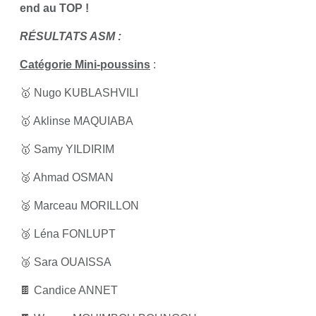
end au TOP !
RÉSULTATS ASM :
Catégorie Mini-poussins
:
🥇 Nugo KUBLASHVILI
🥇 Aklinse MAQUIABA
🥇 Samy YILDIRIM
🥈 Ahmad OSMAN
🥈 Marceau MORILLON
🥉 Léna FONLUPT
🥉 Sara OUAISSA
🍫 Candice ANNET