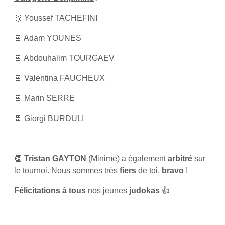
🥉 Youssef TACHEFINI
🍫 Adam YOUNES
🍫 Abdouhalim TOURGAEV
🍫 Valentina FAUCHEUX
🍫 Marin SERRE
🍫 Giorgi BURDULI
👏
Tristan GAYTON
(Minime) a également
arbitré
sur
le tournoi. Nous sommes très
fiers
de toi,
bravo
!
Félicitations à tous
nos jeunes
judokas
👍