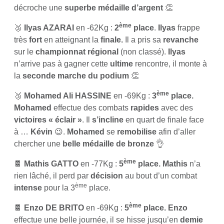
décroche une
superbe médaille d’argent
👏
ème
🥈
Ilyas AZARAI
en -62Kg :
2
place
.
Ilyas
frappe
très
fort
en atteignant la
finale.
Il a pris sa
revanche
sur le
championnat régional
(non classé).
Ilyas
n’arrive pas à gagner cette
ultime
rencontre, il monte à
la
seconde marche du podium
👏
ème
🥉
Mohamed Ali HASSINE
en -69Kg :
3
place.
Mohamed
effectue des combats
rapides
avec des
victoires « éclair »
. Il
s’incline
en quart de finale face
à …
Kévin
😉.
Mohamed
se
remobilise
afin d’aller
chercher une
belle
médaille de bronze
👌
ème
🍫
Mathis GATTO
en -77Kg :
5
place. Mathis
n’a
rien lâché, il perd par
décision
au bout d’un combat
ème
intense
pour la 3
place.
ème
🍫
Enzo DE BRITO
en -69Kg :
5
place. Enzo
effectue une belle journée, il se hisse jusqu’en
demie