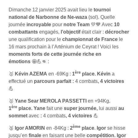
Dimanche 12 janvier 2025 avait lieu le
tournoi
national de Narbonne de Ne-waza
(sol). Quelle
journée
incroyable
pour
notre Team
💛💙 Avec
10
combattants
engagés,
l’objectif
était clair :
décrocher
une qualification pour le
championnat de France
le
16 mars prochain à l’Arténium de Ceyrat ! Voici les
moments forts de cette journée riche en
émotions
🤩💪👊 :
ère
🥇
Kévin AZEMA
en -69Kg :
1
place. Kévin
a
effectué un
parcours parfait :
4 combats
, 4 victoires
💪
🥇
Yane Sear MEROLA PASSETTI
en +94Kg,
ère
1
place. Yane
fait une
super journée,
lui aussi
au
sommet
avec
:
4 combats
, 4 victoires
💪
ème
🥈
Igor AMORIN
en -84Kg :
2
place
.
Igor
se hisse
jusqu’en
finale
en faisant une belle
compétition. Igor