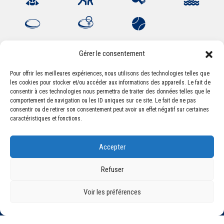
Gérer le consentement
Pour offrir les meilleures expériences, nous utilisons des technologies telles que
Association Sportive Montferrandaise
les cookies pour stocker et/ou accéder aux informations des appareils. Le fait de
consentir à ces technologies nous permettra de traiter des données telles que le
84, boulevard Léon Jouhaux
comportement de navigation ou les ID uniques sur ce site. Le fait de ne pas
CS 80221 - 63021 Clermont-Ferrand Cedex 2
consentir ou de retirer son consentement peut avoir un effet négatif sur certaines
caractéristiques et fonctions.
Téléphone:
+33 (0) 4 51 11 00 20
Accepter
Email :
accueil@asm-omnisports.com
Refuser
Voir les préférences