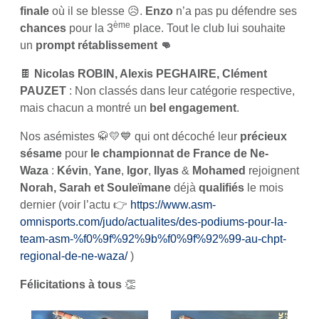
finale
où il se blesse 😥.
Enzo
n’a pas pu défendre ses
ème
chances
pour la 3
place. Tout le club lui souhaite
un
prompt rétablissement 👊
🍫
Nicolas ROBIN, Alexis PEGHAIRE, Clément
PAUZET
: Non classés dans leur catégorie respective,
mais chacun a montré un
bel engagement
.
Nos asémistes 🥋💛💙 qui ont décoché leur
précieux
sésame
pour
le championnat de France de Ne-
Waza
:
Kévin
,
Yane
,
Igor
,
Ilyas
&
Mohamed
rejoignent
Norah, Sarah et Souleïmane
déjà
qualifiés
le mois
dernier (voir l’actu 👉
https://www.asm-
omnisports.com/judo/actualites/des-podiums-pour-la-
team-asm-%f0%9f%92%9b%f0%9f%92%99-au-chpt-
regional-de-ne-waza/
)
Félicitations à tous
👏