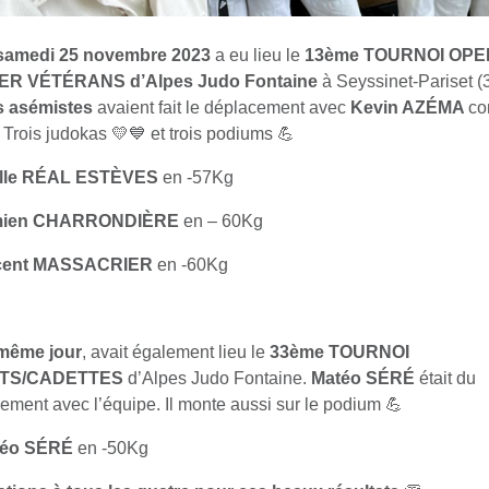
 samedi 25 novembre 2023
a eu lieu le
13ème TOURNOI OPE
ER V
ÉT
ÉRANS d’Alpes Judo Fontaine
à Seyssinet-Pariset (
s asémistes
avaient fait le déplacement avec
Kevin AZ
ÉMA
c
 Trois judokas 💛💙 et trois podiums 💪
le R
ÉAL EST
ÈVES
en -57Kg
ien
CHARRONDI
ÈRE
en – 60Kg
cent
MASSACRIER
en -60Kg
même jour
, avait également lieu le
33ème
TOURNOI
TS/CADETTES
d’Alpes Judo Fontaine.
Matéo SÉRÉ
était du
ement avec l’équipe. Il monte aussi sur le podium 💪
éo S
ÉR
É
en -50Kg