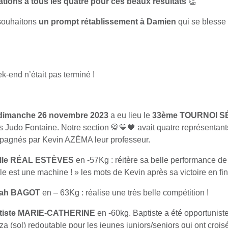
tations à tous les quatre pour ces beaux résultats
👏
souhaitons
un prompt rétablissement à Damien
qui se blesse
k-end n’était pas terminé !
 dimanche 26 novembre 2023
a eu lieu le
33ème TOURNOI S
s Judo Fontaine. Notre section 🥋💛💙 avait quatre représentant
agnés par Kevin AZÉMA leur professeur.
le
R
ÉAL EST
ÈVES
en -57Kg : réitère sa belle performance de l
le est une machine ! » les mots de Kevin après sa victoire en fi
rah BAGOT
en – 63Kg : réalise une très belle compétition !
tiste MARIE-CATHERINE
en -60kg. Baptiste a été opportunist
a (sol) redoutable pour les jeunes juniors/seniors qui ont crois