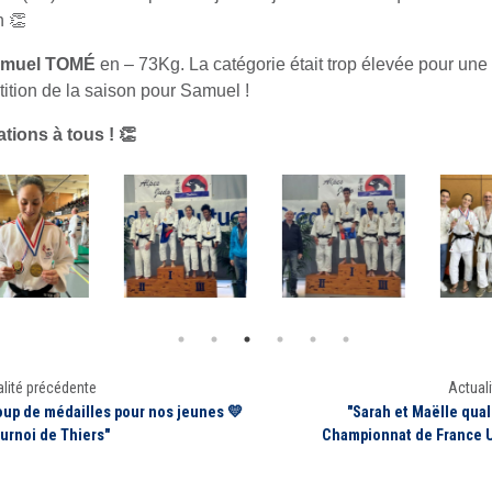
 👏
muel TOM
É
en – 73Kg. La catégorie était trop élevée pour une
ition de la saison pour Samuel !
tations à tous ! 👏
lité précédente
Actuali
up de médailles pour nos jeunes 💛
"Sarah et Maëlle qual
ournoi de Thiers"
Championnat de France U