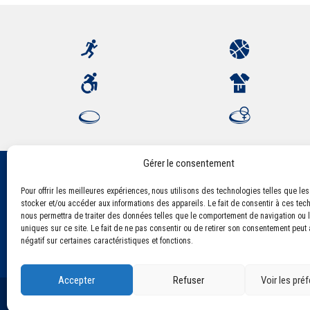
Gérer le consentement
Pour offrir les meilleures expériences, nous utilisons des technologies telles que le
Association Sportive Montferrandaise
stocker et/ou accéder aux informations des appareils. Le fait de consentir à ces tec
84, boulevard Léon Jouhaux
nous permettra de traiter des données telles que le comportement de navigation ou l
CS 80221 - 63021 Clermont-Ferrand Cedex 2
uniques sur ce site. Le fait de ne pas consentir ou de retirer son consentement peut a
négatif sur certaines caractéristiques et fonctions.
Accepter
Refuser
Voir les pré
©2021 Tous droits réservés - Association Sportive Montf