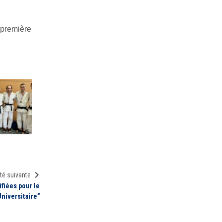
 première
té suivante
ifiées pour le
niversitaire"