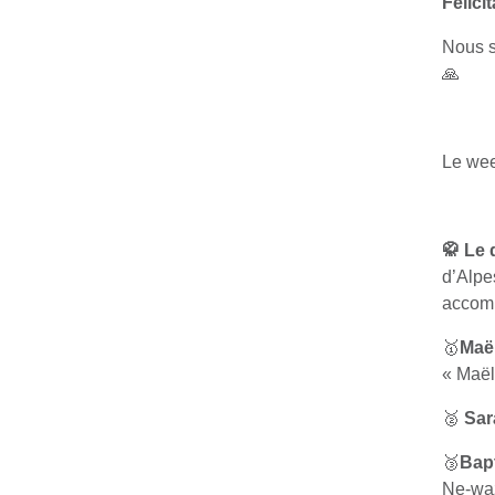
Félici
Nous 
🙏
Le wee
🥋 Le
d’Alpe
accomp
🥇
Maël
« Maël
🥈
Sa
🥉
Bap
Ne-waz