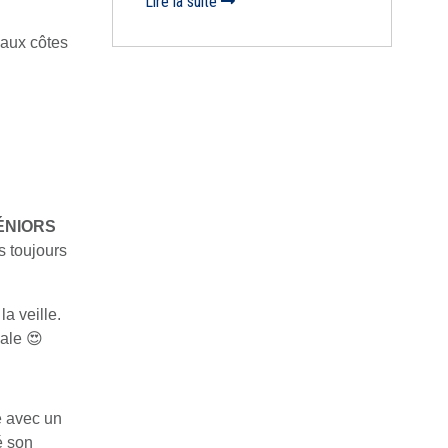
Lire la suite
 aux côtes
ÉNIORS
s toujours
a veille.
nale 😍
e avec un
é son