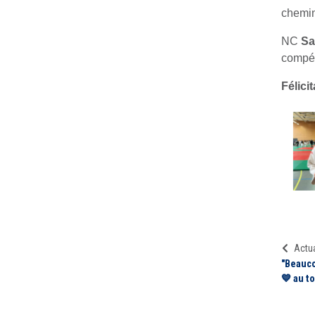
chemin
NC
Sa
compét
Félici
Actua
"Beauco
💙 au t