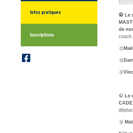
Infos pratiques
🥋 Le
MAST
de no
Inscriptions
coach.
🥇
Maël
🥉
Dam
🥉
Vin
🥋
Le 
CADE
déplac
🥈
Mat