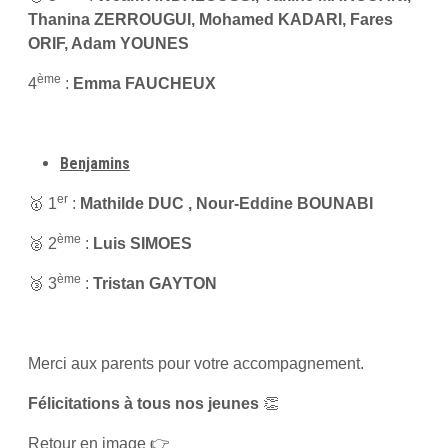
Thanina ZERROUGUI, Mohamed KADARI, Fares
ORIF, Adam YOUNES
ème
4
:
Emma FAUCHEUX
Benjamins
er
🥇 1
:
Mathilde DUC , Nour-Eddine BOUNABI
ème
🥈 2
:
Luis SIMOES
ème
🥉 3
:
Tristan GAYTON
Merci aux parents pour votre accompagnement.
Félicitations à tous nos jeunes
👏
Retour en image 👉