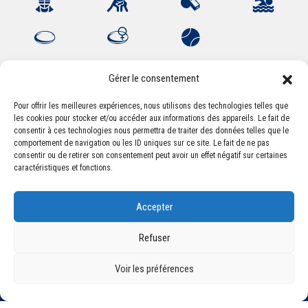
Gérer le consentement
Pour offrir les meilleures expériences, nous utilisons des technologies telles que
les cookies pour stocker et/ou accéder aux informations des appareils. Le fait de
Association Sportive Montferrandaise
consentir à ces technologies nous permettra de traiter des données telles que le
84, boulevard Léon Jouhaux
comportement de navigation ou les ID uniques sur ce site. Le fait de ne pas
CS 80221 - 63021 Clermont-Ferrand Cedex 2
consentir ou de retirer son consentement peut avoir un effet négatif sur certaines
caractéristiques et fonctions.
Téléphone:
+33 (0) 4 51 11 00 20
Accepter
Email :
accueil@asm-omnisports.com
Refuser
Voir les préférences