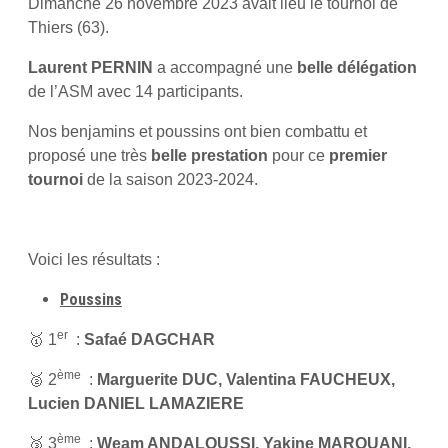
Dimanche 26 novembre 2023 avait lieu le tournoi de
Thiers (63).
Laurent PERNIN
a accompagné une
belle délégation
de l’ASM avec 14 participants.
Nos benjamins et poussins ont bien combattu et
proposé une très
belle prestation
pour ce
premier
tournoi
de la saison 2023-2024.
Voici les résultats :
Poussins
er
🥇 1
:
Safaé DAGCHAR
ème
🥈 2
:
Marguerite DUC, Valentina FAUCHEUX,
Lucien DANIEL LAMAZIERE
ème
🥉 3
:
Weam ANDALOUSSI, Yakine MAROUANI,