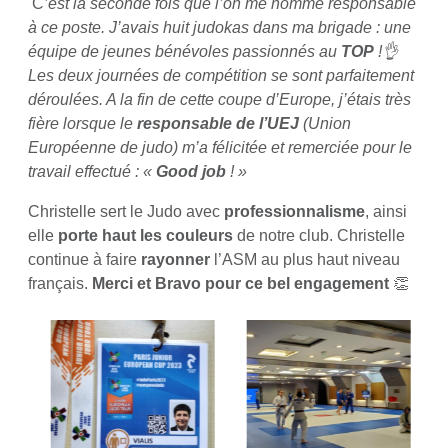
C
’est la seconde fois que l’on me nomme responsable
à ce poste. J’avais huit judokas dans ma brigade : une
équipe de jeunes bénévoles passionnés au
TOP
!
👌
Les deux journées de compétition se sont parfaitement
déroulées. A la fin de cette coupe d’Europe, j’étais très
fière lorsque le
responsable de l’UEJ
(Union
Européenne de judo) m’a félicitée et remerciée pour le
travail effectué : «
Good job
! »
Christelle sert le Judo avec
professionnalisme
, ainsi
elle
porte haut les couleurs
de notre club. Christelle
continue à faire
rayonner
l’ASM au plus haut niveau
français.
Merci et Bravo pour ce bel engagement
👏