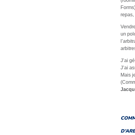
(roomin
Forms) 
repas, 
Vendre
un pol
l’arbi
arbitre
J’ai gé
J’ai a
Mais je
(Commi
Jacqu
COMM
D’ARB