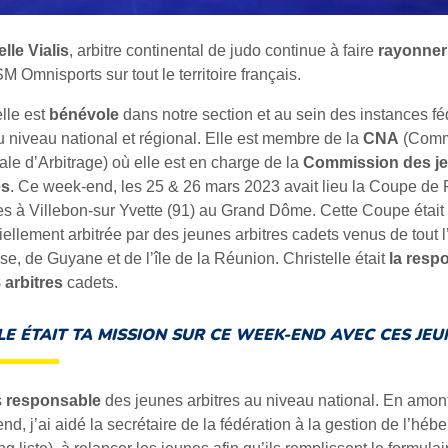
elle Vialis
, arbitre continental de judo continue à faire
rayonner
M Omnisports sur tout le territoire français.
elle est
bénévole
dans notre section et au sein des instances f
u niveau national et régional. Elle est membre de la
CNA
(Comm
ale d’Arbitrage) où elle est en charge de la
Commission des j
es
. Ce week-end, les 25 & 26 mars 2023 avait lieu la Coupe de
s à Villebon-sur Yvette (91) au Grand Dôme. Cette Coupe était
iellement arbitrée par des jeunes arbitres cadets venus de tout 
se, de Guyane et de l’île de la Réunion. Christelle était
la resp
 arbitres
cadets.
E ÉTAIT TA MISSION SUR CE WEEK-END AVEC CES JEU
s
responsable
des jeunes arbitres au niveau national. En amon
nd, j’ai aidé la secrétaire de la fédération à la gestion de l’hé