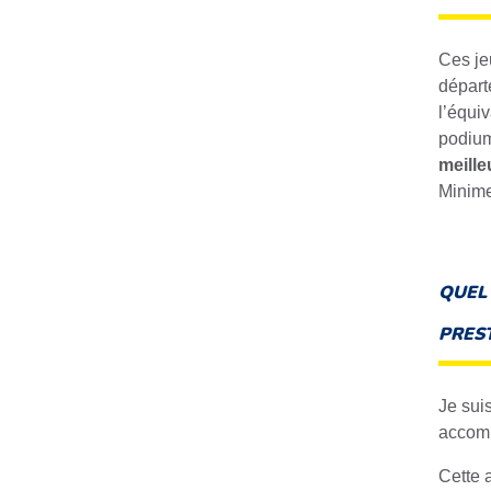
Ces je
départ
l’équi
podium
meille
Minime
QUEL
PREST
Je sui
accomp
Cette 