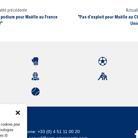
lité précédente
Actuali
 podium pour Maëlle au France
"Pas d’exploit pour Maëlle au C
!"
Univ
s cookies pour
hnologies
Téléphone:
+33 (0) 4 51 11 00 20
es ID
Email :
accueil@asm-omnisports.com