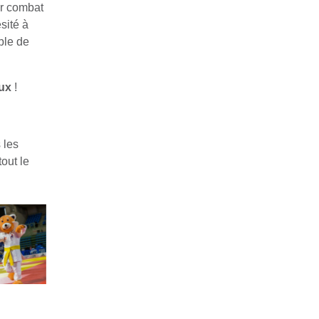
er combat
sité à
ble de
ux
!
 les
tout le