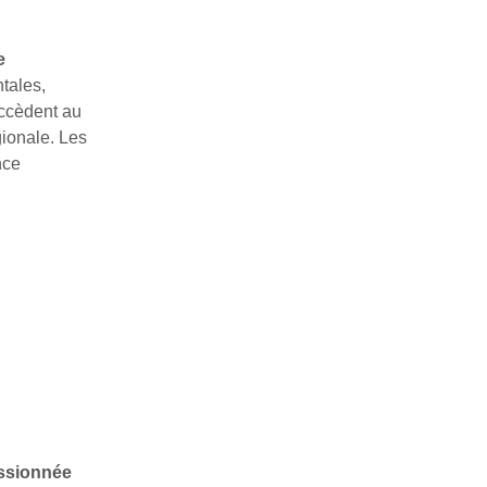
e
tales,
accèdent au
gionale. Les
nce
ssionnée