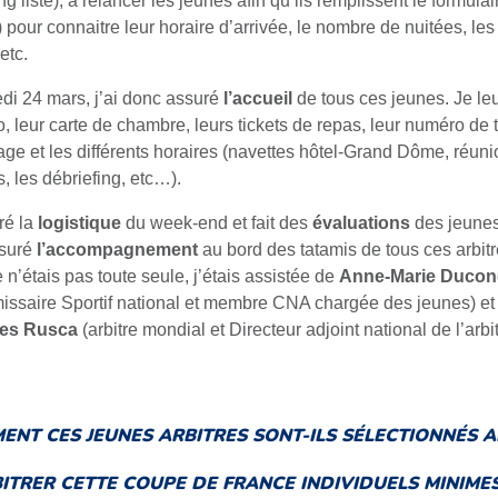
g liste), à relancer les jeunes afin qu’ils remplissent le formula
pour connaitre leur horaire d’arrivée, le nombre de nuitées, les 
etc.
di 24 mars, j’ai donc assuré
l’accueil
de tous ces jeunes. Je leu
o, leur carte de chambre, leurs tickets de repas, leur numéro de 
trage et les différents horaires (navettes hôtel-Grand Dôme, réun
s, les débriefing, etc…).
ré la
logistique
du week-end et fait des
évaluations
des jeunes 
ssuré
l’accompagnement
au bord des tatamis de tous ces arbitr
 n’étais pas toute seule, j’étais assistée de
Anne-Marie Ducon
ssaire Sportif national et membre CNA chargée des jeunes) e
es Rusca
(arbitre mondial et Directeur adjoint national de l’arbi
ENT CES JEUNES ARBITRES SONT-ILS SÉLECTIONNÉS A
ITRER CETTE COUPE DE FRANCE INDIVIDUELS MINIMES