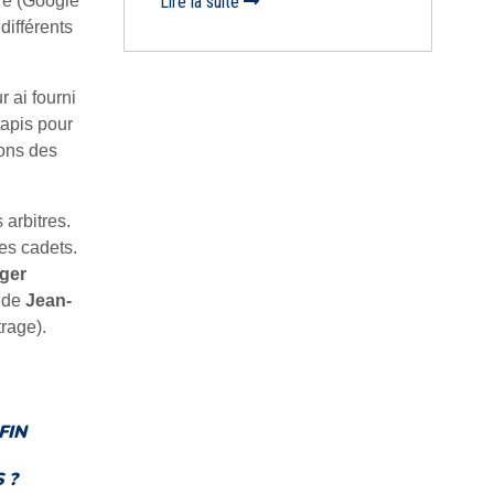
Lire la suite
ire (Google
différents
r ai fourni
tapis pour
ions des
arbitres.
es cadets.
ger
t de
Jean-
trage).
FIN
 ?