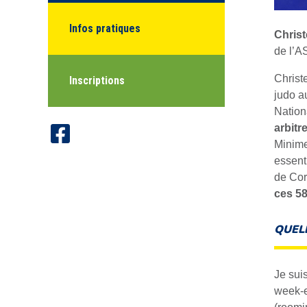
Infos pratiques
Christ
de l’AS
Christ
Inscriptions
judo a
Nation
arbitr
Minime
essent
de Cor
ces 58
QUELL
Je sui
week-e