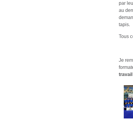
par le
au der
demand
tapis.
Tous c
Je rem
formate
travai