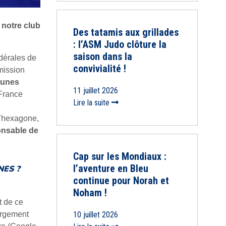
 notre club
Des tatamis aux grillades
: l’ASM Judo clôture la
saison dans la
édérales de
convivialité !
ission
eunes
11 juillet 2026
 France
Lire la suite
l’hexagone,
onsable de
Cap sur les Mondiaux :
l’aventure en Bleu
NES ?
continue pour Norah et
Noham !
t de ce
10 juillet 2026
bergement