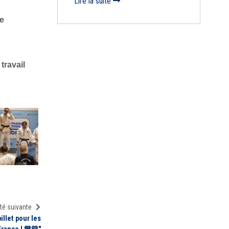
Lire la suite
le
 travail
té suivante
illet pour les