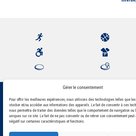
Interdé
Gérer le consentement
Pour offrir les meilleures expériences, nous utilisons des technologies telles que le
Association Sportive Montferrandaise
stocker et/ou accéder aux informations des appareils. Le fait de consentir à ces tec
84, boulevard Léon Jouhaux
nous permettra de traiter des données telles que le comportement de navigation ou l
CS 80221 - 63021 Clermont-Ferrand Cedex 2
uniques sur ce site. Le fait de ne pas consentir ou de retirer son consentement peut a
négatif sur certaines caractéristiques et fonctions.