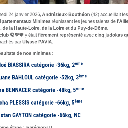
edi 24 janvier 2026
, Andrézieux-Bouthéon
(42) accueillait les
départementaux Minimes
réunissant les jeunes talents de
l’Alli
, de la Haute‑Loire, de la Loire et du Puy‑de‑Dôme.
 club
🥋💛💙
y était
fièrement représenté
avec
cinq judokas qu
oachés par
Ulysse PAVIA.
sultats de nos minimes :
ème
loé BIASSIRA catégorie -36kg, 2
ème
uane BAHLOUL catégorie -52kg, 3
ème
na BENNACER catégorie -48kg, 5
ème
cha PLESSIS catégorie -66kg, 5
istan GAYTON catégorie -66kg, NC
ine étape : le Régional !