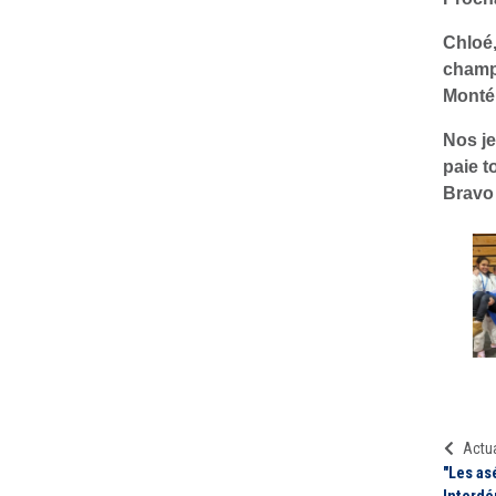
Chloé,
champ
Monté
Nos j
paie t
Bravo 
Actua
"Les as