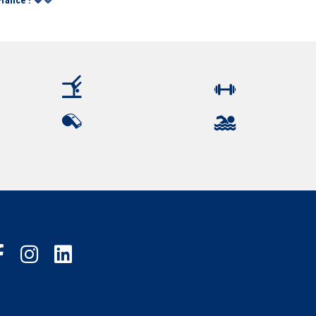
France ! 💙💛"