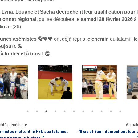
 Lyna, Louane et Sacha décrochent leur qualification pour 
ionnat régional,
qui se déroulera le
samedi 28 février 2026
à
limar
(26)
.
eunes asémistes
🥋💛💙
ont déjà repris
le chemin
du tatami :
le
oujours
💪
à toutes et à tous !
👏
lité précédente
Actuali
émistes mettent le FEU aux tatamis :
"Ilyas et Yann décrochent leur b