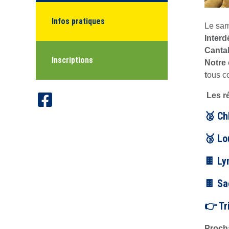
Infos pratiques
Le sam
Inter
Cantal
Inscriptions
Notre
t
ous c
Les ré
🥈 Ch
🥉 Lo
🍫 Ly
🍫 Sa
👉 Tr
Procha