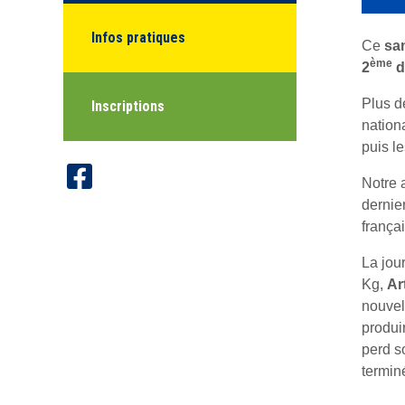
Infos pratiques
Ce
sa
ème
2
d
Plus 
Inscriptions
nation
puis l
Notre 
dernie
frança
La jou
Kg,
Ar
nouvel
produir
perd s
termin