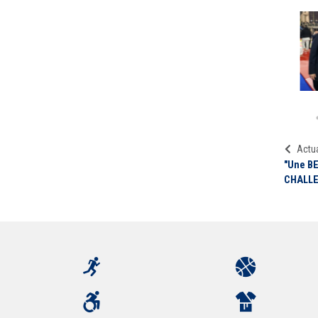
Actua
"Une B
CHALLE