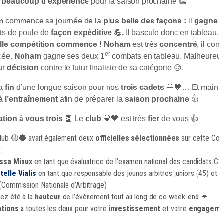
s
beaucoup
d’expérience
pour la saison prochaine
👏
m
commence sa journée de la
plus belle des façons :
il
gagn
s de poule de
façon expéditive
💪.
Il bascule donc en tableau
lle compétition commence !
Noham
est très
concentré
, il c
er
cée.
Noham
gagne ses deux 1
combats en tableau. Malheureu
ur
décision
contre le futur finaliste de sa catégorie 😥.
la
fin
d’une longue saison pour nos
trois cadets
💛💙… Et maint
 à
l’entraînement
afin de préparer la
saison prochaine
👍
tation à vous trois
👏 Le
club
💛💙 est très
fier
de vous 👍
lub 🟡🔵 avait également deux
officielles sélectionnées
sur cette C
:
ssa Miaux
en tant que évaluatrice de l’examen national des candidats 
telle Vialis
en tant que responsable des jeunes arbitres juniors (45) 
(Commission Nationale d’Arbitrage)
ez été à la
hauteur
de l’évènement tout au long de ce week-end 👊
ations
à toutes les deux pour votre
investissement
et votre
engagem