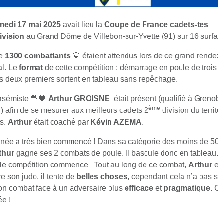
medi 17 mai 2025
avait lieu la
Coupe de France cadets-tes
ivision
au Grand Dôme de Villebon-sur-Yvette (91) sur 16 surfa
de
1300 combattants
🥋 étaient attendus lors de ce grand rend
al. Le
format
de cette compétition : démarrage en poule de trois
es deux premiers sortent en tableau sans repêchage.
asémiste 💛💙
Arthur GROISNE
était présent (qualifié à Grenob
ème
r) afin de se mesurer aux meilleurs cadets 2
division du territ
is.
Arthur
était coaché par
Kévin AZEMA
.
rnée a très bien commencé ! Dans sa catégorie des moins de 5
thur
gagne ses 2 combats de poule. Il bascule donc en tableau
le compétition commence ! Tout au long de ce combat,
Arthur
e
e son judo, il tente de
belles choses
, cependant cela n’a pas s
on combat face à un adversaire plus
efficace
et
pragmatique.
C
ée !