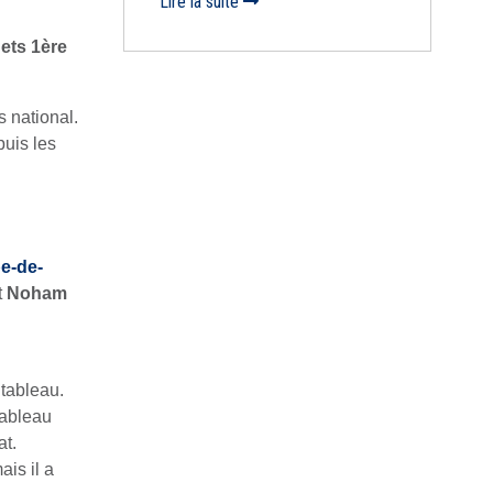
Lire la suite
ets 1ère
 national.
puis les
pe-de-
t
Noham
 tableau.
ableau
t.
is il a