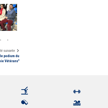
té suivante
 le podium du
oie Vétérans"