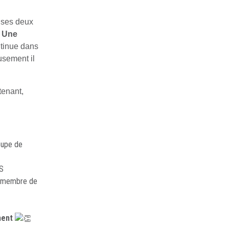
e
ses deux
.
Une
ontinue dans
sement il
enant,
oupe de
CS
et membre de
ent