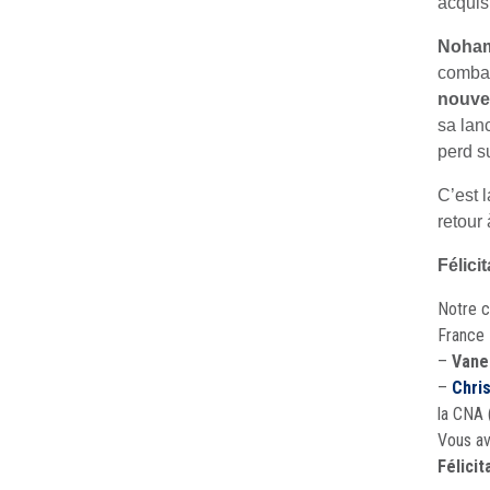
acqui
Noha
combat
nouve
sa lan
perd s
C’est 
retour
Félici
Notre c
France 
–
Vane
–
Chris
la CNA 
Vous av
Félicit