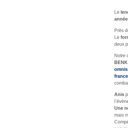
Le
le
année
Près 
Le
for
deux p
Notre 
BENK
omnisp
france
combat
Anis
p
l’évèn
Une n
mais 
Compét