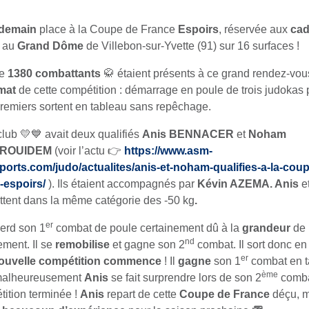
ndemain
place à la Coupe de France
Espoirs
, réservée aux
cad
au
Grand Dôme
de Villebon-sur-Yvette (91) sur 16 surfaces !
de
1380
combattants
🥋 étaient présents à ce grand rendez-vous
mat
de cette compétition : démarrage en poule de trois judokas 
remiers sortent en tableau sans repêchage.
club 💛💙 avait deux qualifiés
Anis BENNACER
et
Noham
ROUIDEM
(voir l’actu 👉
https://www.asm-
orts.com/judo/actualites/anis-et-noham-qualifies-a-la-cou
-espoirs/
). Ils étaient accompagnés par
Kévin AZEMA. Anis
e
tent dans la même catégorie des -50 kg
.
er
erd son 1
combat de poule certainement dû à la
grandeur
de
nd
ement. Il se
remobilise
et gagne son 2
combat. Il sort donc en
er
ouvelle compétition commence
! Il
gagne
son 1
combat en t
ème
malheureusement
Anis
se fait surprendre lors de son 2
comba
ition terminée !
Anis
repart de cette
Coupe de France
déçu, ma