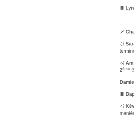
🍫 L
📌 Ch
🥇
Sa
termi
🥈
Am
ème
2

Dami
🍫 Ba
🥇
Ké
manièr