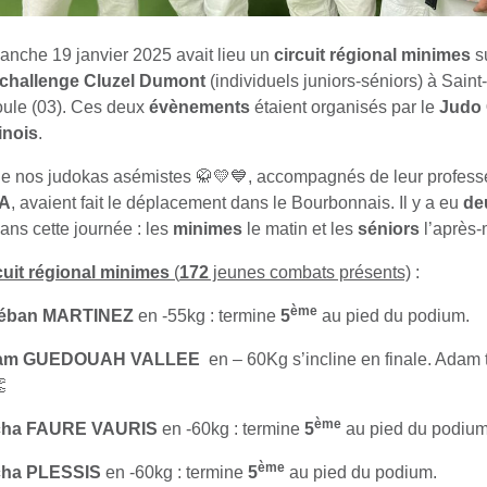
anche 19 janvier 2025 avait lieu un
circuit régional minimes
su
challenge Cluzel Dumont
(individuels juniors-séniors) à Saint
oule (03). Ces deux
évènements
étaient organisés par le
Judo 
inois
.
e nos judokas asémistes 🥋💛💙, accompagnés de leur profes
A
, avaient fait le déplacement dans le Bourbonnais. Il y a eu
de
ans cette journée : les
minimes
le matin et les
séniors
l’après-
cuit régional minimes
(
172
jeunes combats présents)
:
ème
téban MARTINEZ
en -55kg : termine
5
au pied du podium.
am GUEDOUAH VALLEE
en – 60Kg s’incline en finale. Adam 

ème
cha FAURE VAURIS
en -60kg : termine
5
au pied du podium
ème
cha PLESSIS
en -60kg : termine
5
au pied du podium.