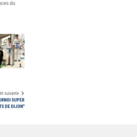
nces du
té suivante
URNOI SUPER
S DE DIJON"