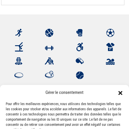
Gérer le consentement
Pour offrir les meilleures expériences, nous utilisons des technologies telles que
les cookies pour stocker et/ou accéder aux informations des appareils. Le fait de
Association Sportive Montferrandaise
consentir à ces technologies nous permettra de traiter des données telles que le
84, boulevard Léon Jouhaux
comportement de navigation ou les ID uniques sur ce site. Le fait de ne pas
CS 80221 - 63021 Clermont-Ferrand Cedex 2
consentir ou de retirer son consentement peut avoir un effet négatif sur certaines