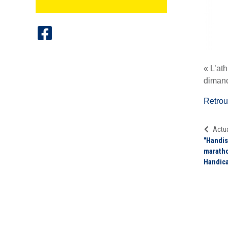
« L’at
dimanc
Retrouv
Actua
"Handis
maratho
Handic