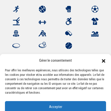
Gérer le consentement
Pour offrir les meilleures expériences, nous utilisons des technologies telles que
les cookies pour stocker et/ou accéder aux informations des appareils. Le fait de
Association Sportive Montferrandaise
consentir à ces technologies nous permettra de traiter des données telles que le
84, boulevard Léon Jouhaux
comportement de navigation ou les ID uniques sur ce site. Le fait de ne pas
CS 80221 - 63021 Clermont-Ferrand Cedex 2
consentir ou de retirer son consentement peut avoir un effet négatif sur certaines
caractéristiques et fonctions.
Téléphone:
+33 (0) 4 51 11 00 20
Accepter
Email :
accueil@asm-omnisports.com