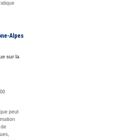
ratique
ône-Alpes
ue sur la
000
ique peut
rmation
 de
ques,