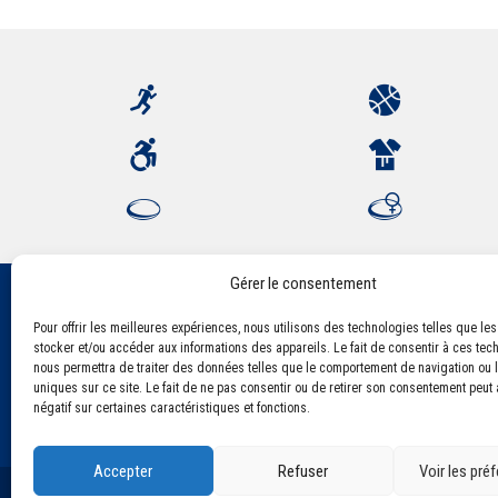
Gérer le consentement
Pour offrir les meilleures expériences, nous utilisons des technologies telles que le
Association Sportive Montferrandaise
stocker et/ou accéder aux informations des appareils. Le fait de consentir à ces tec
84, boulevard Léon Jouhaux
nous permettra de traiter des données telles que le comportement de navigation ou l
CS 80221 - 63021 Clermont-Ferrand Cedex 2
uniques sur ce site. Le fait de ne pas consentir ou de retirer son consentement peut a
négatif sur certaines caractéristiques et fonctions.
Accepter
Refuser
Voir les pré