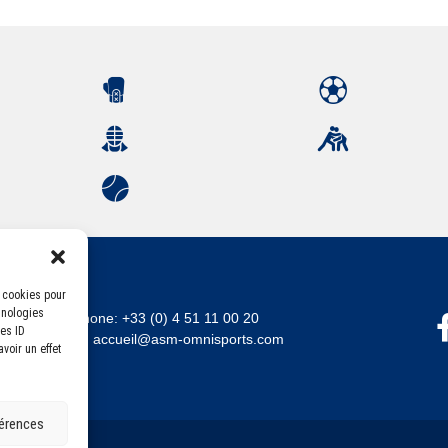
s cookies pour
hnologies
Téléphone:
+33 (0) 4 51 11 00 20
es ID
Email :
accueil@asm-omnisports.com
voir un effet
férences