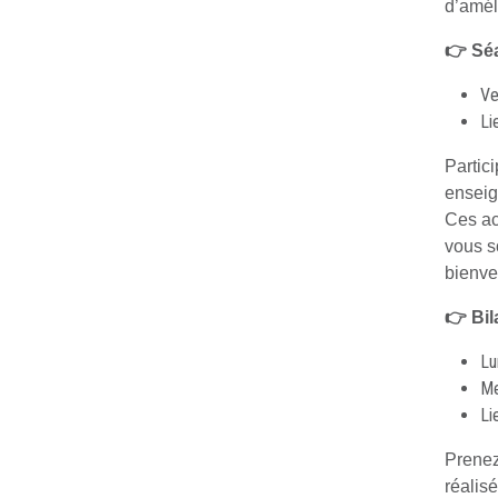
d’amél
👉 Séa
Ve
Li
Partic
enseig
Ces ac
vous s
bienvei
👉 Bil
Lu
Me
Li
Prenez
réalis