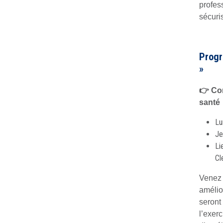
profes
sécuri
Progr
»
👉 Con
santé
Lu
Je
Li
Cl
Venez 
amélio
seront
l’exer