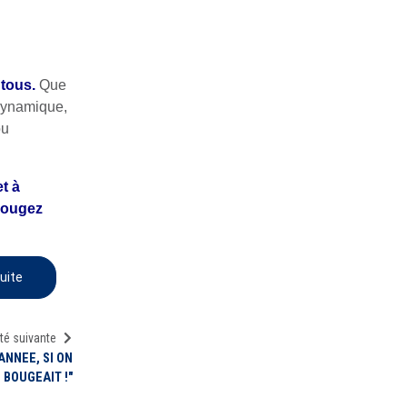
 tous.
Que
 dynamique,
ou
t à
 bougez
tuite
té suivante
 ANNEE, SI ON
BOUGEAIT !"