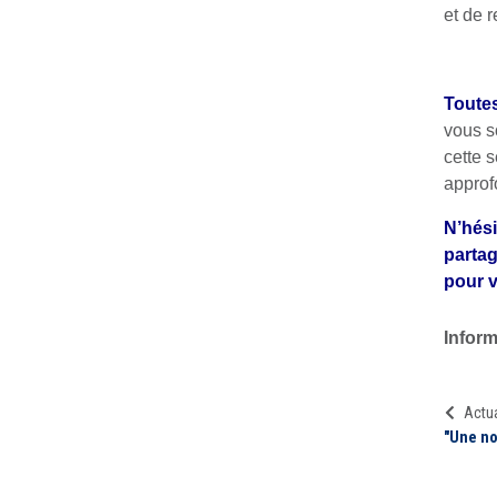
et de 
Toutes
vous s
cette s
approf
N’hési
partag
pour v
Inform
Actua
"Une no