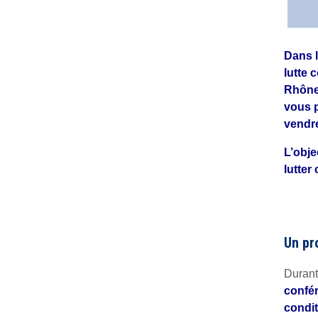
Dans l
lutte 
Rhône-
vous p
vendre
L’obje
lutter
Un pr
Durant
confér
condit