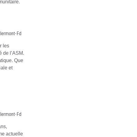
unitaire.
Clermont-Fd
r les
é de l’ASM.
atique. Que
ale et
Clermont-Fd
ans,
me actuelle