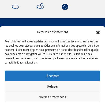
Gérer le consentement
Association Sportive Montferrandaise
84, boulevard Léon Jouhaux
Pour offrir les meilleures expériences, nous utilisons des technologies telles que
CS 80221 - 63021 Clermont-Ferrand Cedex 2
les cookies pour stocker et/ou accéder aux informations des appareils. Le fait de
consentir à ces technologies nous permettra de traiter des données telles que le
comportement de navigation ou les ID uniques sur ce site. Le fait de ne pas
consentir ou de retirer son consentement peut avoir un effet négatif sur certaines
Téléphone:
+33 (0) 4 51 11 00 20
caractéristiques et fonctions.
Email :
accueil@asm-omnisports.com
Accepter
Refuser
Voir les préférences