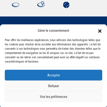
Gérer le consentement
Association Sportive Montferrandaise
84, boulevard Léon Jouhaux
Pour offrir les meilleures expériences, nous utilisons des technologies telles que
CS 80221 - 63021 Clermont-Ferrand Cedex 2
les cookies pour stocker et/ou accéder aux informations des appareils. Le fait de
consentir à ces technologies nous permettra de traiter des données telles que le
comportement de navigation ou les ID uniques sur ce site. Le fait de ne pas
consentir ou de retirer son consentement peut avoir un effet négatif sur certaines
Téléphone:
+33 (0) 4 51 11 00 20
caractéristiques et fonctions.
Email :
accueil@asm-omnisports.com
Accepter
Refuser
Voir les préférences