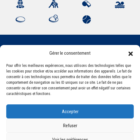
Gérer le consentement
Association Sportive Montferrandaise
84, boulevard Léon Jouhaux
Pour offrir les meilleures expériences, nous utilisons des technologies telles que
CS 80221 - 63021 Clermont-Ferrand Cedex 2
les cookies pour stocker et/ou accéder aux informations des appareils. Le fait de
consentir à ces technologies nous permettra de traiter des données telles que le
comportement de navigation ou les ID uniques sur ce site. Le fait de ne pas
consentir ou de retirer son consentement peut avoir un effet négatif sur certaines
Téléphone:
+33 (0) 4 51 11 00 20
caractéristiques et fonctions.
Email :
accueil@asm-omnisports.com
Accepter
Refuser
Voir les préférences