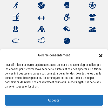
Gérer le consentement
Pour offrir les meilleures expériences, nous utilisons des technologies telles que
les cookies pour stocker et/ou accéder aux informations des appareils. Le fait de
Association Sportive Montferrandaise
consentir à ces technologies nous permettra de traiter des données telles que le
84, boulevard Léon Jouhaux
comportement de navigation ou les ID uniques sur ce site. Le fait de ne pas
CS 80221 - 63021 Clermont-Ferrand Cedex 2
consentir ou de retirer son consentement peut avoir un effet négatif sur certaines
caractéristiques et fonctions.
Téléphone:
+33 (0) 4 51 11 00 20
Accepter
Email :
accueil@asm-omnisports.com