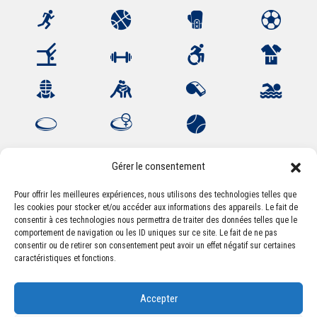
Gérer le consentement
Pour offrir les meilleures expériences, nous utilisons des technologies telles que
les cookies pour stocker et/ou accéder aux informations des appareils. Le fait de
Association Sportive Montferrandaise
consentir à ces technologies nous permettra de traiter des données telles que le
84, boulevard Léon Jouhaux
comportement de navigation ou les ID uniques sur ce site. Le fait de ne pas
CS 80221 - 63021 Clermont-Ferrand Cedex 2
consentir ou de retirer son consentement peut avoir un effet négatif sur certaines
caractéristiques et fonctions.
Téléphone:
+33 (0) 4 51 11 00 20
Accepter
Email :
accueil@asm-omnisports.com