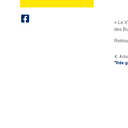
« Le X
des Bu
Retrou
Actua
"Vide-g