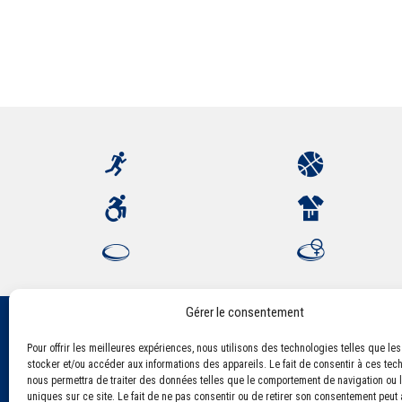
Gérer le consentement
Pour offrir les meilleures expériences, nous utilisons des technologies telles que le
Association Sportive Montferrandaise
stocker et/ou accéder aux informations des appareils. Le fait de consentir à ces tec
84, boulevard Léon Jouhaux
nous permettra de traiter des données telles que le comportement de navigation ou l
CS 80221 - 63021 Clermont-Ferrand Cedex 2
uniques sur ce site. Le fait de ne pas consentir ou de retirer son consentement peut a