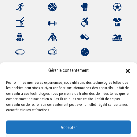
Gérer le consentement
Pour offrir les meilleures expériences, nous utilisons des technologies telles que
les cookies pour stocker et/ou accéder aux informations des appareils. Le fait de
Association Sportive Montferrandaise
consentir à ces technologies nous permettra de traiter des données telles que le
84, boulevard Léon Jouhaux
comportement de navigation ou les ID uniques sur ce site. Le fait de ne pas
CS 80221 - 63021 Clermont-Ferrand Cedex 2
consentir ou de retirer son consentement peut avoir un effet négatif sur certaines
caractéristiques et fonctions.
Téléphone:
+33 (0) 4 51 11 00 20
Accepter
Email :
accueil@asm-omnisports.com