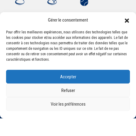
Gérer le consentement
Pour offrir les meilleures expériences, nous utilisons des technologies telles que
les cookies pour stocker et/ou accéder aux informations des appareils. Le fait de
Association Sportive Montferrandaise
consentir à ces technologies nous permettra de traiter des données telles que le
84, boulevard Léon Jouhaux
comportement de navigation ou les ID uniques sur ce site. Le fait de ne pas
CS 80221 - 63021 Clermont-Ferrand Cedex 2
consentir ou de retirer son consentement peut avoir un effet négatif sur certaines
caractéristiques et fonctions.
Téléphone:
+33 (0) 4 51 11 00 20
Accepter
Email :
accueil@asm-omnisports.com
Refuser
Voir les préférences
©2021 Tous droits réservés - Association Sportive Montferrandaise