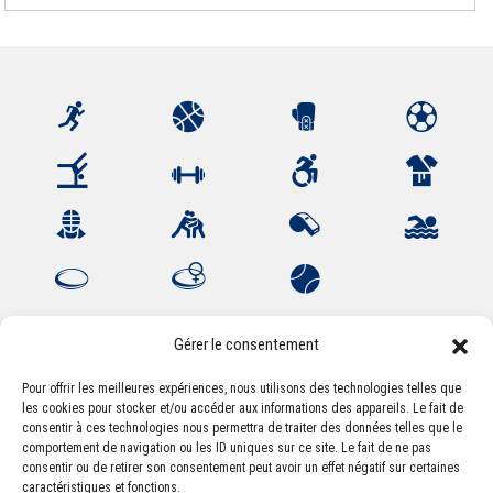
Gérer le consentement
Pour offrir les meilleures expériences, nous utilisons des technologies telles que
les cookies pour stocker et/ou accéder aux informations des appareils. Le fait de
Association Sportive Montferrandaise
consentir à ces technologies nous permettra de traiter des données telles que le
84, boulevard Léon Jouhaux
comportement de navigation ou les ID uniques sur ce site. Le fait de ne pas
CS 80221 - 63021 Clermont-Ferrand Cedex 2
consentir ou de retirer son consentement peut avoir un effet négatif sur certaines
caractéristiques et fonctions.