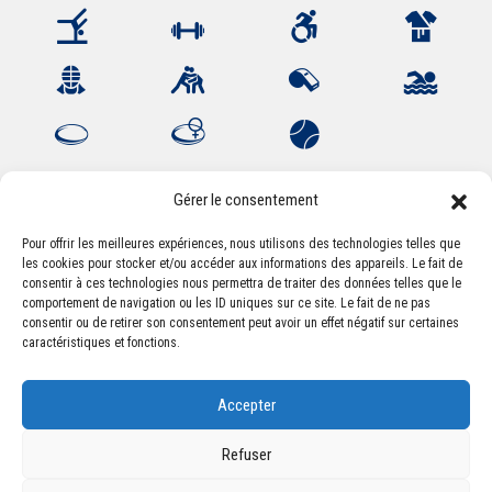
Gérer le consentement
Pour offrir les meilleures expériences, nous utilisons des technologies telles que
les cookies pour stocker et/ou accéder aux informations des appareils. Le fait de
Association Sportive Montferrandaise
consentir à ces technologies nous permettra de traiter des données telles que le
84, boulevard Léon Jouhaux
comportement de navigation ou les ID uniques sur ce site. Le fait de ne pas
CS 80221 - 63021 Clermont-Ferrand Cedex 2
consentir ou de retirer son consentement peut avoir un effet négatif sur certaines
caractéristiques et fonctions.
Téléphone:
+33 (0) 4 51 11 00 20
Accepter
Email :
accueil@asm-omnisports.com
Refuser