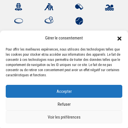
Gérer le consentement
Pour offrir les meilleures expériences, nous utilisons des technologies telles que
les cookies pour stocker et/ou accéder aux informations des appareils. Le fait de
Association Sportive Montferrandaise
consentir à ces technologies nous permettra de traiter des données telles que le
84, boulevard Léon Jouhaux
comportement de navigation ou les ID uniques sur ce site. Le fait de ne pas
CS 80221 - 63021 Clermont-Ferrand Cedex 2
consentir ou de retirer son consentement peut avoir un effet négatif sur certaines
caractéristiques et fonctions.
Téléphone:
+33 (0) 4 51 11 00 20
Accepter
Email :
accueil@asm-omnisports.com
Refuser
Voir les préférences