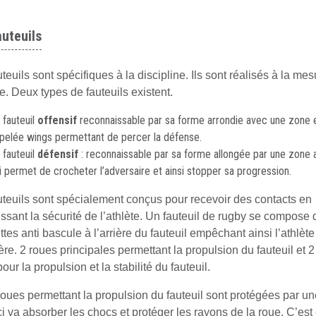
auteuils
teuils sont spécifiques à la discipline. Ils sont réalisés à la me
te. Deux types de fauteuils existent.
 fauteuil
offensif
reconnaissable par sa forme arrondie avec une zone 
pelée wings permettant de percer la défense.
 fauteuil
défensif
: reconnaissable par sa forme allongée par une zone a
i permet de crocheter l’adversaire et ainsi stopper sa progression.
uteuils sont spécialement conçus pour recevoir des contacts en
issant la sécurité de l’athlète. Un fauteuil de rugby se compose 
ttes anti bascule à l’arrière du fauteuil empêchant ainsi l’athlèt
ère. 2 roues principales permettant la propulsion du fauteuil et 2
our la propulsion et la stabilité du fauteuil.
roues permettant la propulsion du fauteuil sont protégées par un
ci va absorber les chocs et protéger les rayons de la roue. C’es