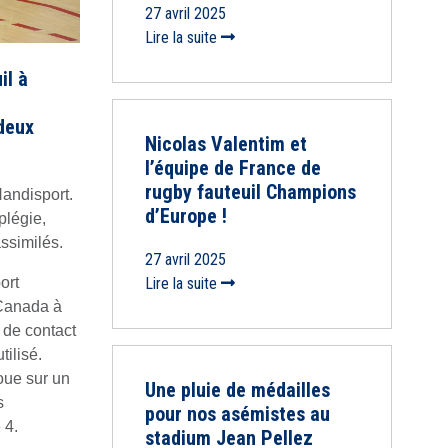
27 avril 2025
Lire la suite
il à
deux
Nicolas Valentim et
l’équipe de France de
rugby fauteuil Champions
Handisport.
d’Europe !
plégie,
ssimilés.
27 avril 2025
ort
Lire la suite
 Canada à
 de contact
tilisé.
joue sur un
Une pluie de médailles
s
pour nos asémistes au
 4.
stadium Jean Pellez