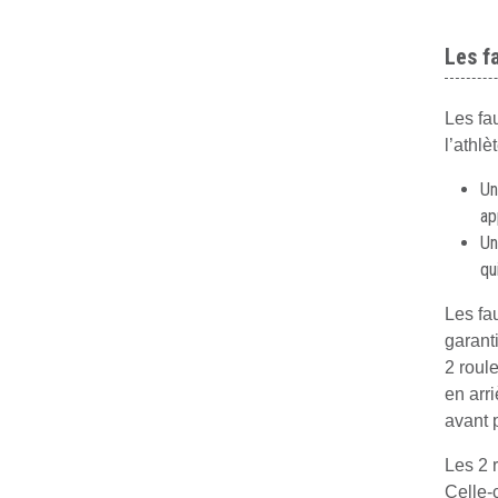
Les f
Les fau
l’athlè
Un
ap
Un
qu
Les fa
garant
2 roule
en arri
avant p
Les 2 
Celle-