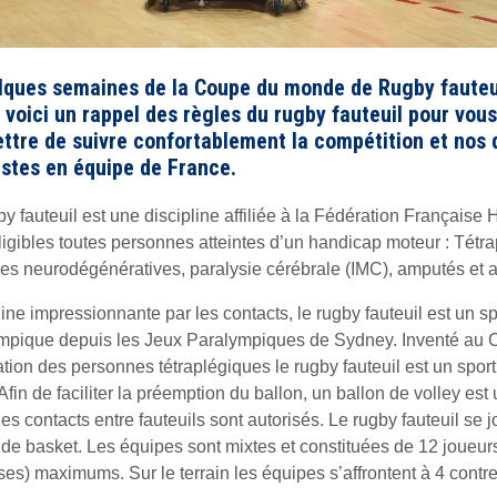
lques semaines de la Coupe du monde de Rugby fauteu
, voici un rappel des règles du rugby fauteuil pour vous
ttre de suivre confortablement la compétition et nos 
stes en équipe de France.
y fauteuil est une discipline affiliée à la Fédération Française 
ligibles toutes personnes atteintes d’un handicap moteur : Tétra
es neurodégénératives, paralysie cérébrale (IMC), amputés et a
line impressionnante par les contacts, le rugby fauteuil est un sp
mpique depuis les Jeux Paralympiques de Sydney. Inventé au
ation des personnes tétraplégiques le rugby fauteuil est un sport
Afin de faciliter la préemption du ballon, un ballon de volley est u
es contacts entre fauteuils sont autorisés. Le rugby fauteuil se 
n de basket. Les équipes sont mixtes et constituées de 12 joueur
ses) maximums. Sur le terrain les équipes s’affrontent à 4 contre