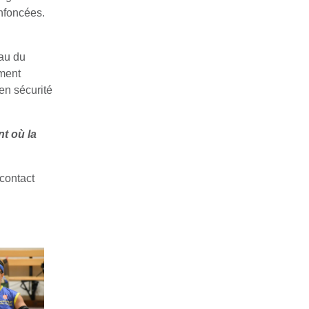
enfoncées.
eau du
ement
 en sécurité
nt où la
contact