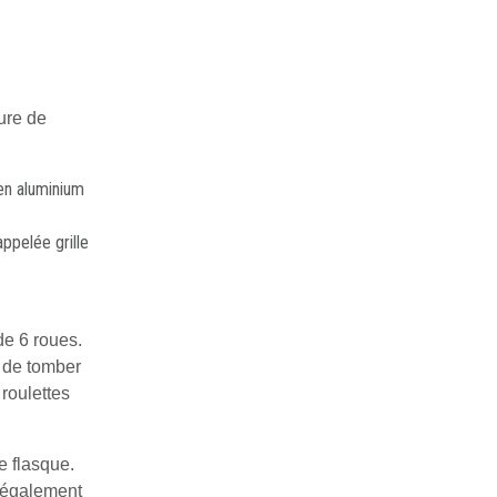
sure de
en aluminium
ppelée grille
de 6 roues.
e de tomber
 roulettes
e flasque.
t également