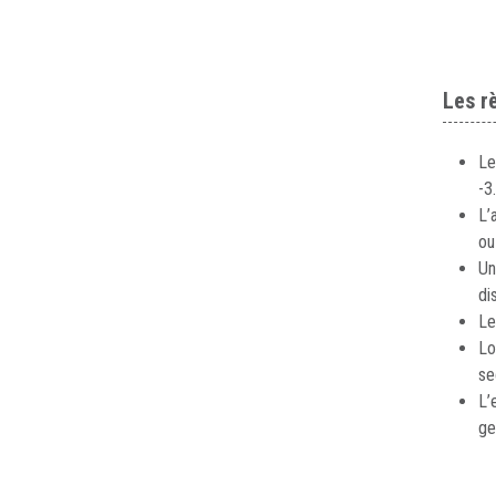
Les r
Le
-3
L’
ou
Un
di
Le
Lo
se
L’
ge