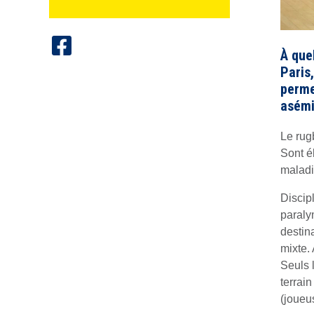
À que
Paris
perme
asémi
Le rugb
Sont é
maladi
Discip
paraly
destin
mixte. 
Seuls l
terrai
(joueu