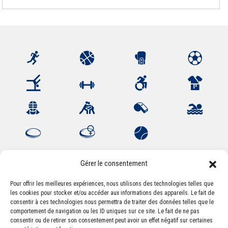
Gérer le consentement
Pour offrir les meilleures expériences, nous utilisons des technologies telles que
les cookies pour stocker et/ou accéder aux informations des appareils. Le fait de
Association Sportive Montferrandaise
consentir à ces technologies nous permettra de traiter des données telles que le
84, boulevard Léon Jouhaux
comportement de navigation ou les ID uniques sur ce site. Le fait de ne pas
CS 80221 - 63021 Clermont-Ferrand Cedex 2
consentir ou de retirer son consentement peut avoir un effet négatif sur certaines