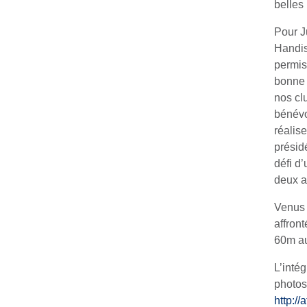
belles
Pour J
Handis
permis
bonne 
nos cl
bénévo
réalis
présid
défi d
deux a
Venus 
affron
60m au
L’intég
photos
http://