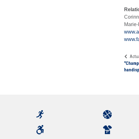
Relati
Corinn
Marie-
www.a
www.f
Actua
"Champi
handisp