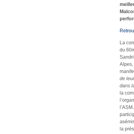
meille
Malcos
perfo
Retrouv
La com
du 60m
Sandri
Alpes, 
manife
de leu
dans l
la com
l’orga
l’ASM. 
partic
asémist
la pré