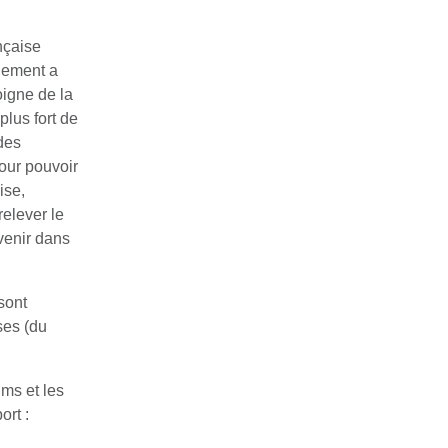
nçaise
nement a
oigne de la
plus fort de
des
pour pouvoir
ise,
relever le
evenir dans
sont
ses (du
ums et les
ort :