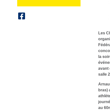
Les Ch
organi
Fédéra
conco
la soi
événe
avant
salle 
Arnau
bras) 
athlèt
journé
au 60m