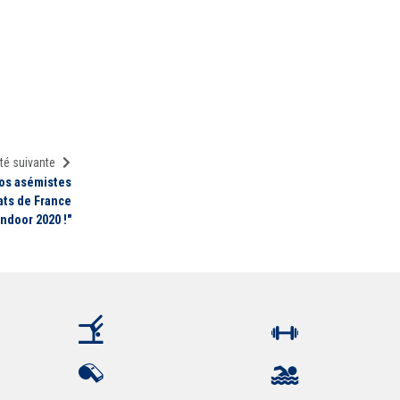
té suivante
nos asémistes
ats de France
Indoor 2020 !"