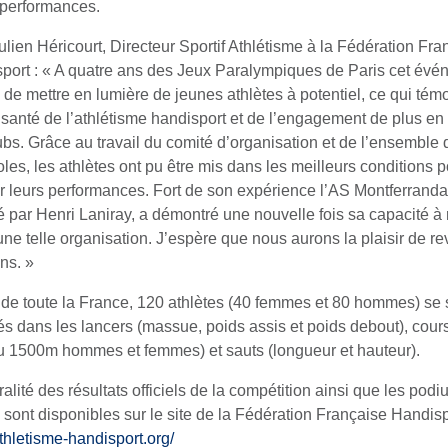
 performances.
ulien Héricourt, Directeur Sportif Athlétisme à la Fédération Fra
port : « A quatre ans des Jeux Paralympiques de Paris cet évé
 de mettre en lumière de jeunes athlètes à potentiel, ce qui tém
santé de l’athlétisme handisport et de l’engagement de plus en 
ubs. Grâce au travail du comité d’organisation et de l’ensemble 
les, les athlètes ont pu être mis dans les meilleurs conditions 
er leurs performances. Fort de son expérience l’AS Montferranda
é par Henri Laniray, a démontré une nouvelle fois sa capacité à 
’une telle organisation. J’espère que nous aurons la plaisir de r
ns. »
de toute la France, 120 athlètes (40 femmes et 80 hommes) se 
tés dans les lancers (massue, poids assis et poids debout), cour
 1500m hommes et femmes) et sauts (longueur et hauteur).
ralité des résultats officiels de la compétition ainsi que les podi
 sont disponibles sur le site de la Fédération Française Handisp
athletisme-handisport.org/