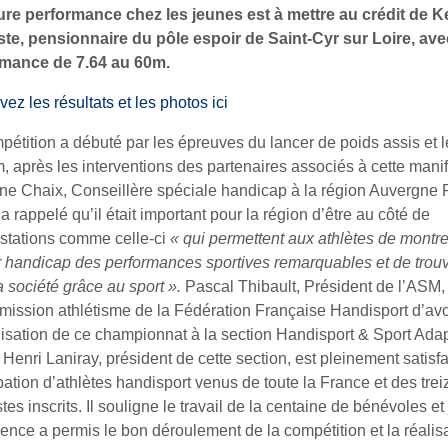
ure performance chez les jeunes est à mettre au crédit de K
te, pensionnaire du pôle espoir de Saint-Cyr sur Loire, av
rmance de 7.64 au 60m.
ez les résultats et les photos ici
pétition a débuté par les épreuves du lancer de poids assis et l
, après les interventions des partenaires associés à cette manif
ne Chaix, Conseillère spéciale handicap à la région Auvergne
a rappelé qu’il était important pour la région d’être au côté de
stations comme celle-ci
« qui permettent aux athlètes de montre
r handicap des performances sportives remarquables et de trouv
a société grâce au sport ».
Pascal Thibault, Président de l’ASM,
mission athlétisme de la Fédération Française Handisport d’avo
nisation de ce championnat à la section Handisport & Sport Ada
Henri Laniray, président de cette section, est pleinement satisfa
ipation d’athlètes handisport venus de toute la France et des trei
es inscrits. Il souligne le travail de la centaine de bénévoles et
sence a permis le bon déroulement de la compétition et la réalis