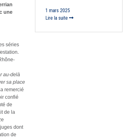
errian
1 mars 2025
ec une
Lire la suite
es séries
estation.
 Rhône-
r au-delà
er sa place
 a remercié
ir confié
pté de
it de la
ze
 juges dont
ation de