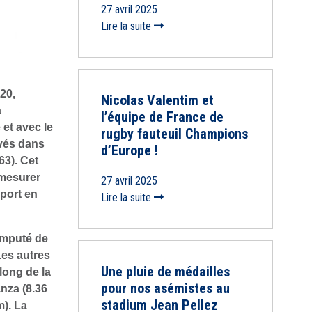
27 avril 2025
Lire la suite
20,
Nicolas Valentim et
a
l’équipe de France de
et avec le
rugby fauteuil Champions
vés dans
d’Europe !
63). Cet
 mesurer
27 avril 2025
port en
Lire la suite
amputé de
Les autres
Une pluie de médailles
long de la
pour nos asémistes au
nza (8.36
stadium Jean Pellez
m). La