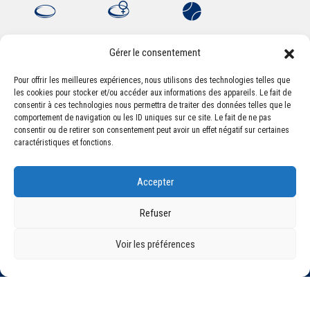
Gérer le consentement
Pour offrir les meilleures expériences, nous utilisons des technologies telles que
les cookies pour stocker et/ou accéder aux informations des appareils. Le fait de
Association Sportive Montferrandaise
consentir à ces technologies nous permettra de traiter des données telles que le
84, boulevard Léon Jouhaux
comportement de navigation ou les ID uniques sur ce site. Le fait de ne pas
CS 80221 - 63021 Clermont-Ferrand Cedex 2
consentir ou de retirer son consentement peut avoir un effet négatif sur certaines
caractéristiques et fonctions.
Téléphone:
+33 (0) 4 51 11 00 20
Accepter
Email :
accueil@asm-omnisports.com
Refuser
Voir les préférences
©2021 Tous droits réservés - Association Sportive Montferrandaise