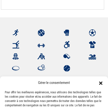
Gérer le consentement
Pour offrir les meilleures expériences, nous utilisons des technologies telles que
les cookies pour stocker et/ou accéder aux informations des appareils. Le fait de
Association Sportive Montferrandaise
consentir à ces technologies nous permettra de traiter des données telles que le
84, boulevard Léon Jouhaux
comportement de navigation ou les ID uniques sur ce site. Le fait de ne pas
CS 80221 - 63021 Clermont-Ferrand Cedex 2