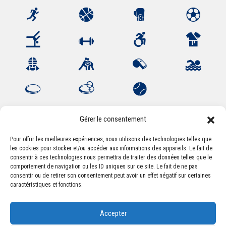
Gérer le consentement
Pour offrir les meilleures expériences, nous utilisons des technologies telles que
les cookies pour stocker et/ou accéder aux informations des appareils. Le fait de
Association Sportive Montferrandaise
consentir à ces technologies nous permettra de traiter des données telles que le
84, boulevard Léon Jouhaux
comportement de navigation ou les ID uniques sur ce site. Le fait de ne pas
CS 80221 - 63021 Clermont-Ferrand Cedex 2
consentir ou de retirer son consentement peut avoir un effet négatif sur certaines
caractéristiques et fonctions.
Téléphone:
+33 (0) 4 51 11 00 20
Accepter
Email :
accueil@asm-omnisports.com