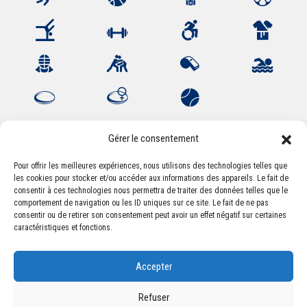
Gérer le consentement
Pour offrir les meilleures expériences, nous utilisons des technologies telles que
les cookies pour stocker et/ou accéder aux informations des appareils. Le fait de
Association Sportive Montferrandaise
consentir à ces technologies nous permettra de traiter des données telles que le
84, boulevard Léon Jouhaux
comportement de navigation ou les ID uniques sur ce site. Le fait de ne pas
CS 80221 - 63021 Clermont-Ferrand Cedex 2
consentir ou de retirer son consentement peut avoir un effet négatif sur certaines
caractéristiques et fonctions.
Téléphone:
+33 (0) 4 51 11 00 20
Accepter
Email :
accueil@asm-omnisports.com
Refuser