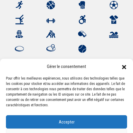
Gérer le consentement
Pour offrir les meilleures expériences, nous utilisons des technologies telles que
les cookies pour stocker et/ou accéder aux informations des appareils. Le fait de
Association Sportive Montferrandaise
consentir à ces technologies nous permettra de traiter des données telles que le
84, boulevard Léon Jouhaux
comportement de navigation ou les ID uniques sur ce site. Le fait de ne pas
CS 80221 - 63021 Clermont-Ferrand Cedex 2
consentir ou de retirer son consentement peut avoir un effet négatif sur certaines
caractéristiques et fonctions.
Téléphone:
+33 (0) 4 51 11 00 20
Accepter
Email :
accueil@asm-omnisports.com