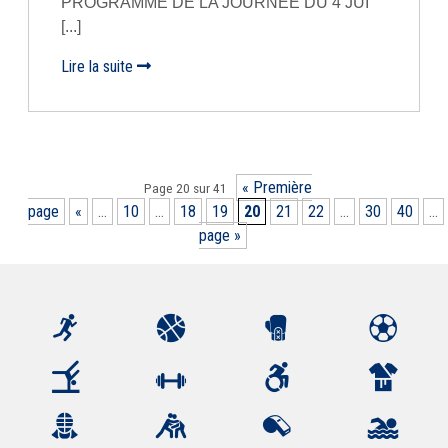
PROGRAMME DE LA JOURNÉE DU 4 JUI
[...]
Lire la suite
« Première
Page 20 sur 41
page
«
...
10
...
18
19
20
21
22
...
30
40
...
page »