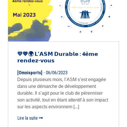
💛💙🌍 𝗟’𝗔𝗦𝗠 𝗗𝘂𝗿𝗮𝗯𝗹𝗲 : 𝟒𝗲̀𝗺𝗲
𝗿𝗲𝗻𝗱𝗲𝘇-𝘃𝗼𝘂𝘀
[Omnisports]
- 06/06/2023
Depuis plusieurs mois, l’ASM s’est engagée
dans une démarche de développement
durable. Il s’agit pour le club de pérenniser
son activité, tout en étant attentif à son impact
sur les aspects environnem [...]
Lire la suite