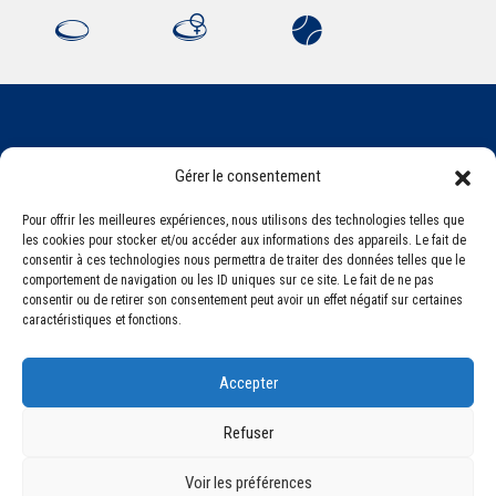
Association Sportive Montferrandaise
Gérer le consentement
84, boulevard Léon Jouhaux
CS 80221 - 63021 Clermont-Ferrand Cedex 2
Pour offrir les meilleures expériences, nous utilisons des technologies telles que
les cookies pour stocker et/ou accéder aux informations des appareils. Le fait de
consentir à ces technologies nous permettra de traiter des données telles que le
comportement de navigation ou les ID uniques sur ce site. Le fait de ne pas
Téléphone:
+33 (0) 4 51 11 00 20
consentir ou de retirer son consentement peut avoir un effet négatif sur certaines
Email :
accueil@asm-omnisports.com
caractéristiques et fonctions.
Accepter
Refuser
Voir les préférences