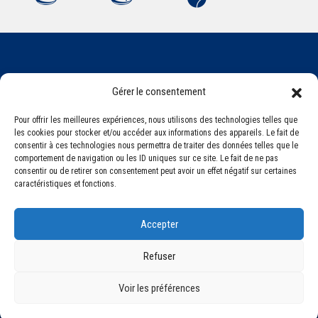
Association Sportive Montferrandaise
Gérer le consentement
84, boulevard Léon Jouhaux
CS 80221 - 63021 Clermont-Ferrand Cedex 2
Pour offrir les meilleures expériences, nous utilisons des technologies telles que
les cookies pour stocker et/ou accéder aux informations des appareils. Le fait de
consentir à ces technologies nous permettra de traiter des données telles que le
comportement de navigation ou les ID uniques sur ce site. Le fait de ne pas
Téléphone:
+33 (0) 4 51 11 00 20
consentir ou de retirer son consentement peut avoir un effet négatif sur certaines
Email :
accueil@asm-omnisports.com
caractéristiques et fonctions.
Accepter
Refuser
Voir les préférences
©2021 Tous droits réservés - Association Sportive Montferrandaise
Mentions légales
Politique de confidentialité